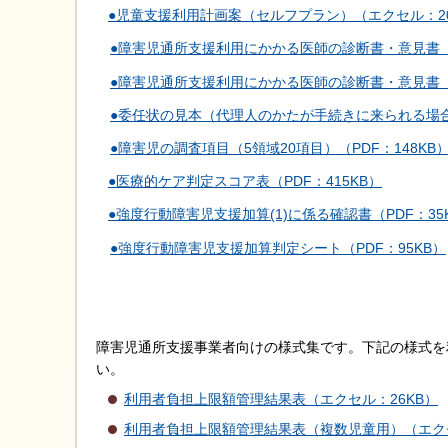
●児童支援利用計画案（セルフプラン）（エクセル：20
●障害児通所支援利用にかかる医師の診断書・意見書（P
●障害児通所支援利用にかかる医師の診断書・意見書（
●委任状の見本（代理人のかたが手続きに来られる場合）
●障害児の調査項目（5領域20項目）（PDF：148KB
●医療的ケア判定スコア表（PDF：415KB）
●強度行動障害児支援加算(1)に係る確認書（PDF：35
●強度行動障害児支援加算判定シート（PDF：95KB）
障害児通所支援事業者向けの様式集です。下記の様式を
い。
利用者負担上限額管理結果表（エクセル：26KB）
利用者負担上限額管理結果表（複数児童用）（エクセ