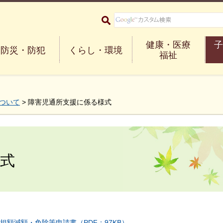
大阪府箕面市 Minoh City
健康・医療
子
防災・防犯
くらし・環境
福祉
ついて
> 障害児通所支援に係る様式
式
額減額・免除等申請書（PDF：97KB）