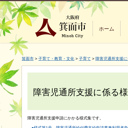
ホーム
箕面市
>
子育て・教育・文化
>
子育て
>
障害児通所支援に
障害児通所支援に係る様
障害児通所支援申請にかかる様式集です。
●様式第1号 障害児通所給付費支給申請書兼利用者負担