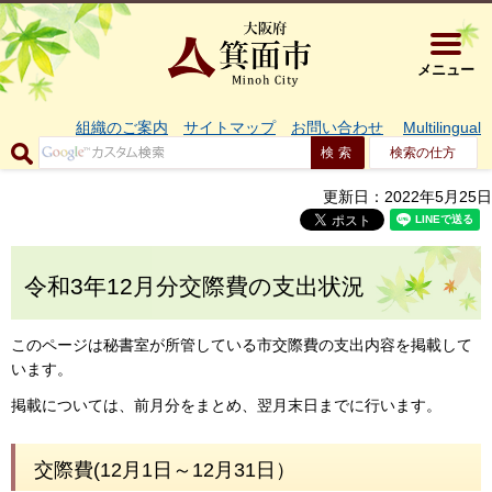
大阪府箕面市 
メニュー
組織のご案内
サイトマップ
お問い合わせ
Multilingual
検索の仕方
更新日：2022年5月25日
令和3年12月分交際費の支出状況
このページは秘書室が所管している市交際費の支出内容を掲載して
います。
掲載については、前月分をまとめ、翌月末日までに行います。
交際費(12月1日～12月31日）