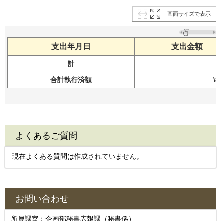
画面サイズで表示
支出年月日
支出金額
計
合計執行済額
\8
よくあるご質問
現在よくある質問は作成されていません。
お問い合わせ
所属課室：企画部秘書広報課（秘書係）