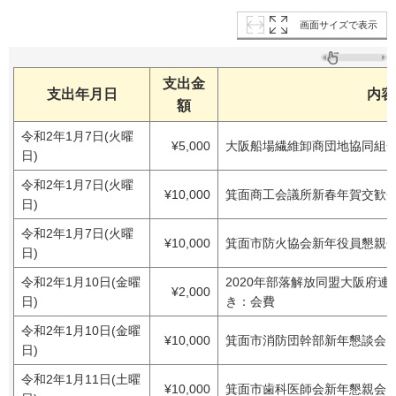
画面サイズで表示
支出金
支出年月日
内容
額
令和2年1月7日(火曜
¥5,000
大阪船場繊維卸商団地協同組合
日)
令和2年1月7日(火曜
¥10,000
箕面商工会議所新春年賀交歓
日)
令和2年1月7日(火曜
¥10,000
箕面市防火協会新年役員懇親
日)
令和2年1月10日(金曜
2020年部落解放同盟大阪府
¥2,000
日)
き：会費
令和2年1月10日(金曜
¥10,000
箕面市消防団幹部新年懇談会
日)
令和2年1月11日(土曜
¥10,000
箕面市歯科医師会新年懇親会