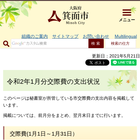
大阪府箕面市 
メニュー
組織のご案内
サイトマップ
お問い合わせ
Multilingual
検索の仕方
更新日：2021年5月21日
令和2年1月分交際費の支出状況
このページは秘書室が所管している市交際費の支出内容を掲載して
います。
掲載については、前月分をまとめ、翌月末日までに行います。
交際費(1月1日～1月31日）