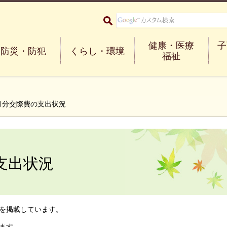
大阪府箕面市 Minoh City
健康・医療
子
防災・防犯
くらし・環境
福祉
6月分交際費の支出状況
支出状況
を掲載しています。
ます。