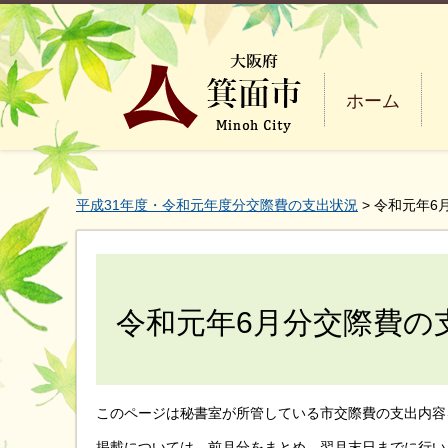
ホーム
平成31年度・令和元年度分交際費の支出状況
> 令和元年
令和元年6月分交際費の
このページは秘書室が所管している市交際費の支出内容
掲載については、前月分をまとめ、翌月末日までに行い