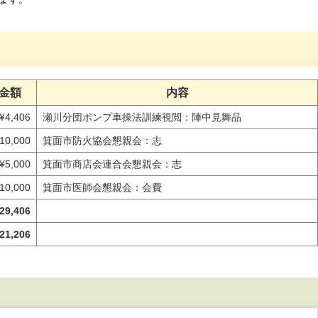
金額
内容
¥4,406
瀬川分団ポンプ車操法訓練視閲：陣中見舞品
10,000
箕面市防火協会懇親会：志
¥5,000
箕面市商店会連合会懇親会：志
10,000
箕面市医師会懇親会：会費
29,406
21,206