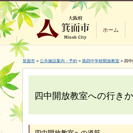
ホーム
箕面市
>
公共施設案内・予約
>
第四中学校開放教室
> 四
四中開放教室への行き
四中開放教室への道筋