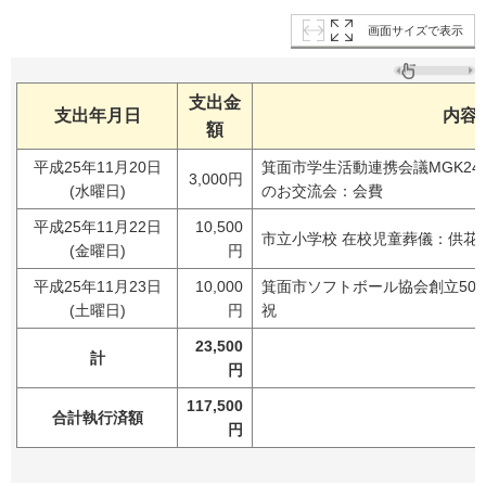
画面サイズで表示
支出金
支出年月日
内容
額
平成25年11月20日
箕面市学生活動連携会議MGK2
3,000円
(水曜日)
のお交流会：会費
平成25年11月22日
10,500
市立小学校 在校児童葬儀：供花
(金曜日)
円
平成25年11月23日
10,000
箕面市ソフトボール協会創立50
(土曜日)
円
祝
23,500
計
円
117,500
合計執行済額
円