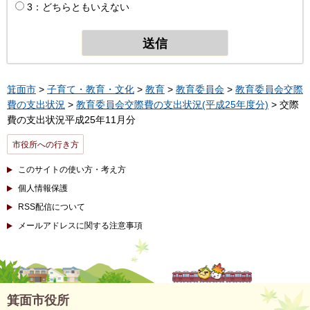
3：どちらともいえない
箕面市
>
子育て・教育・文化
>
教育
>
教育委員会
>
教育委員会交際
費の支出状況
>
教育委員会交際費の支出状況(平成25年度分)
> 交際
費の支出状況平成25年11月分
市役所への行き方
このサイトの使い方・考え方
個人情報保護
RSS配信について
メールアドレスに関する注意事項
箕面市役所