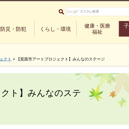
大阪府箕面市 Minoh City
健康・医療
子
防災・防犯
くらし・環境
福祉
ェクト
> 【箕面市アートプロジェクト】みんなのステージ
ェクト】みんなのステ