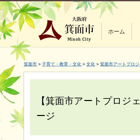
ホーム
箕面市
>
子育て・教育・文化
>
文化
>
箕面市アートプロジ
【箕面市アートプロジ
ージ