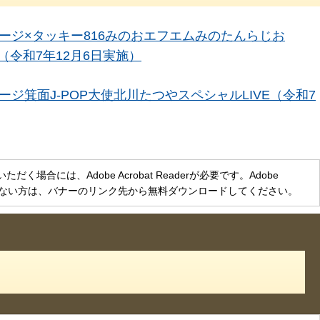
ージ×タッキー816みのおエフエムみのたんらじお
DAY（令和7年12月6日実施）
ジ箕面J-POP大使北川たつやスペシャルLIVE（令和7
く場合には、Adobe Acrobat Readerが必要です。Adobe
をお持ちでない方は、バナーのリンク先から無料ダウンロードしてください。