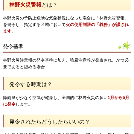
林野火災警報
とは？
林野火災の予防上危険な気象状況になった場合に「林野火災警報」
を発令し、指定する区域において
火の使用制限の「義務」が課され
ます
。
発令基準
林野火災注意報の発令基準に加え、強風注意報が発表され、かつ必
要であると認める場合
発令する時期は？
降雨量が少なく空気が乾燥し、全国的に林野火災の多い
1月から5月
に発令
します。
発令されたらどうしたらいいの？