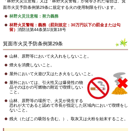
「林野火災注意報」又は「林野火災警報」が発令された場合は、箕
面市火災予防条例第29条に規定する火の使用制限を行います。
林野火災注意報：努力義務
林野火災警報：義務（罰則規定：30万円以下の罰金または勾
留）
消防法第44条第1項第18号
箕面市火災予防条例第29条
山林、原野等において火入れをしないこと。
煙火を消費しないこと。
屋外において火遊び又はたき火をしないこと。
屋外においては、引火性又は爆発性の物
品そのほかの可燃物の附近で喫煙しない
こと。
山林、原野等の場所で、火災が発生する
恐れが大であると認めて市長が指定した区域内において喫煙をし
ないこと。
残火（たばこの吸殻を含む。）、取灰又は火粉を始末すること。