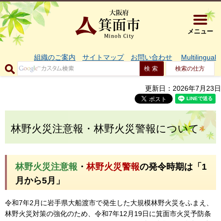
大阪府箕面市 
メニュー
組織のご案内
サイトマップ
お問い合わせ
Multilingual
検索の仕方
更新日：2026年7月23日
林野火災注意報・林野火災警報について
林野火災注意報
・
林野火災警報
の発令時期は「1
月から5月」
令和7年2月に岩手県大船渡市で発生した大規模林野火災をふまえ、
林野火災対策の強化のため、令和7年12月19日に箕面市火災予防条