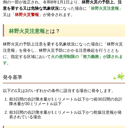
例の一部が改正され、令和8年1月1日より、
林野火災の予防上、注
意を要する又は危険な気象状況
になった場合に「
林野火災注意報
」
又は「
林野火災警報
」が発令されます。
林野火災注意報
とは？
林野火災の予防上注意を要する気象状況になった場合に「林野火災
注意報」を発令し、林野火災予防にかかる注意喚起を行うととも
に、指定する区域において
火の使用制限の「努力義務」が課されま
す
。
発令基準
以下の1又は2のいずれかの条件に該当する場合に発令します。
前3日間の合計降水量が1ミリメートル以下かつ前30日間の合計
降水量が30ミリメートル以下
前3日間の合計降水量が1ミリメートル以下かつ乾燥注意報が発
表されている場合