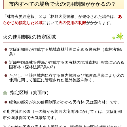
市内すべての場所で火の使用制限がかかるの？
「林野火災注意報」又は「林野火災警報」が発令された場合は、
あ
らかじめ指定した区域
において
火の使用の制限
がかかります。
火の使用制限の指定区域
大阪府知事が作成する地域森林計画に定める民有林（森林法第5
条）
近畿中国森林管理局が作成する国有林の地域森林計画書に定める
国有林（森林法第7条の2）
ただし、当該区域内に存する屋内施設及び施設管理者により火の
使用に関して適正に管理された屋外施設を除く。
指定区域（箕面市）
緑色の部分が火の使用制限がかかる民有林(又は国有林）です。
※府営箕面公園（一の橋から箕面大滝周辺にかけて）は、大阪府都
市公園条例等で火気厳禁です。
※その他の国定公園内や山麓部では、喫煙禁止の区域指定がされて