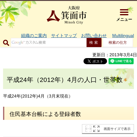
大阪府箕面市 
メニュー
組織のご案内
サイトマップ
お問い合わせ
Multilingual
検索の仕方
更新日：2013年3月4日
平成24年（2012年）4月の人口・世帯数
平成24年(2012年)4月（3月末現在）
住民基本台帳による登録者数
画面サイズで表示