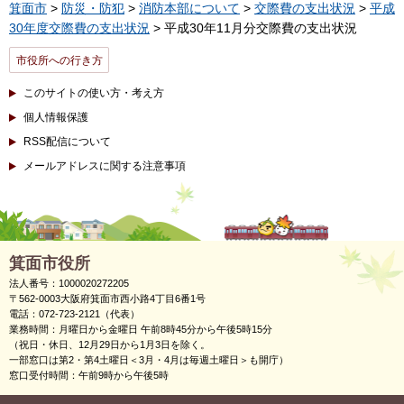
箕面市
>
防災・防犯
>
消防本部について
>
交際費の支出状況
>
平成
30年度交際費の支出状況
> 平成30年11月分交際費の支出状況
市役所への行き方
このサイトの使い方・考え方
個人情報保護
RSS配信について
メールアドレスに関する注意事項
箕面市役所
法人番号：1000020272205
〒562-0003大阪府箕面市西小路4丁目6番1号
電話：072-723-2121（代表）
業務時間：月曜日から金曜日 午前8時45分から午後5時15分
（祝日・休日、12月29日から1月3日を除く。
一部窓口は第2・第4土曜日＜3月・4月は毎週土曜日＞も開庁）
窓口受付時間：午前9時から午後5時