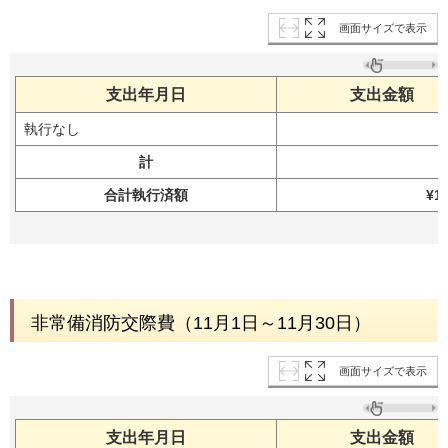
画面サイズで表示
支出年月日
支出金額
執行なし
計
合計執行済額
¥1
非常備消防交際費（11月1日～11月30日）
画面サイズで表示
支出年月日
支出金額