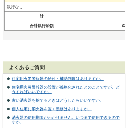
執行なし
計
合計執行済額
¥3
よくあるご質問
住宅用火災警報器の給付・補助制度はありますか。
住宅用火災警報器の設置が義務化されたとのことですが、ど
うすればいいですか。
古い消火器を捨てるときはどうしたらいいですか。
個人住宅に消火器を置く義務はありますか。
消火器の使用期限がわかりません。いつまで使用できるので
すか。