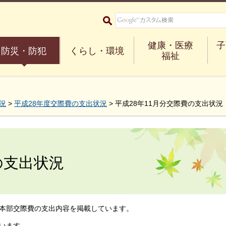
大阪府箕面市 Minoh City
健康・医療
子
防災・防犯
くらし・環境
福祉
況
>
平成28年度交際費の支出状況
> 平成28年11月分交際費の支出状況
の支出状況
本部交際費の支出内容を掲載しています。
います。