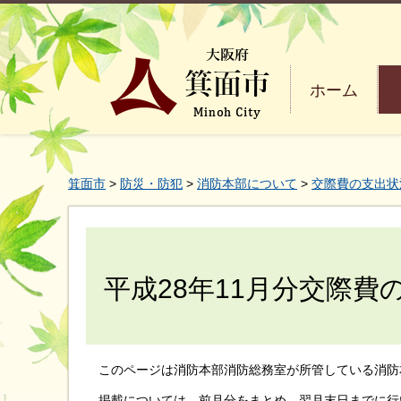
ホーム
箕面市
>
防災・防犯
>
消防本部について
>
交際費の支出状
平成28年11月分交際費
このページは消防本部消防総務室が所管している消防
掲載については、前月分をまとめ、翌月末日までに行