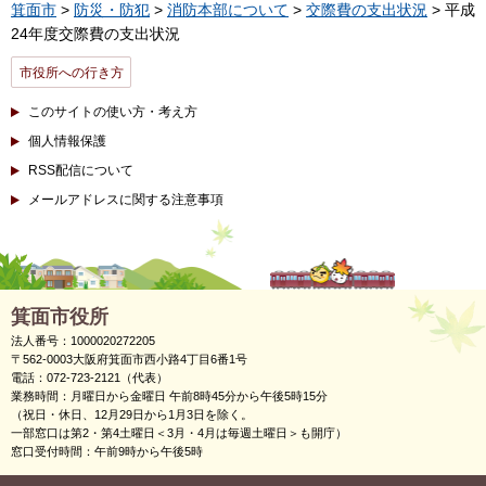
箕面市
>
防災・防犯
>
消防本部について
>
交際費の支出状況
> 平成
24年度交際費の支出状況
市役所への行き方
このサイトの使い方・考え方
個人情報保護
RSS配信について
メールアドレスに関する注意事項
箕面市役所
法人番号：1000020272205
〒562-0003大阪府箕面市西小路4丁目6番1号
電話：072-723-2121（代表）
業務時間：月曜日から金曜日 午前8時45分から午後5時15分
（祝日・休日、12月29日から1月3日を除く。
一部窓口は第2・第4土曜日＜3月・4月は毎週土曜日＞も開庁）
窓口受付時間：午前9時から午後5時