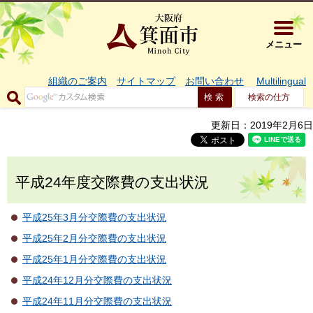
大阪府箕面市 
メニュー
組織のご案内
サイトマップ
お問い合わせ
Multilingual
検索の仕方
更新日：2019年2月6日
平成24年度交際費の支出状況
平成25年3月分交際費の支出状況
平成25年2月分交際費の支出状況
平成25年1月分交際費の支出状況
平成24年12月分交際費の支出状況
平成24年11月分交際費の支出状況