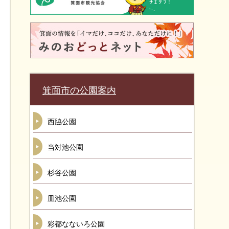
箕面市の公園案内
西脇公園
当対池公園
杉谷公園
皿池公園
彩都なないろ公園