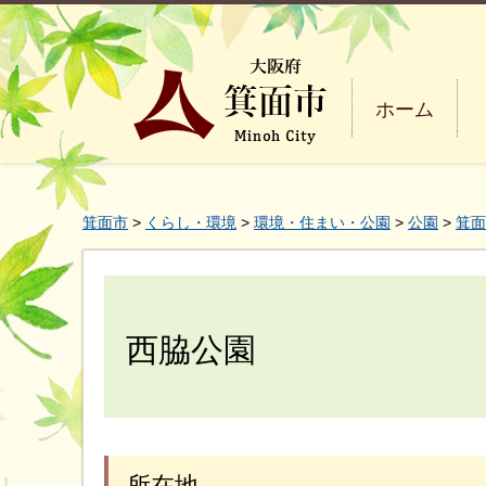
ホーム
箕面市
>
くらし・環境
>
環境・住まい・公園
>
公園
>
箕面
西脇公園
所在地