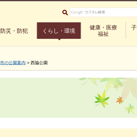
大阪府箕面市 Minoh City
健康・医療
子
防災・防犯
くらし・環境
福祉
市の公園案内
> 西脇公園