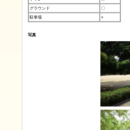
グラウンド
〇
駐車場
×
写真