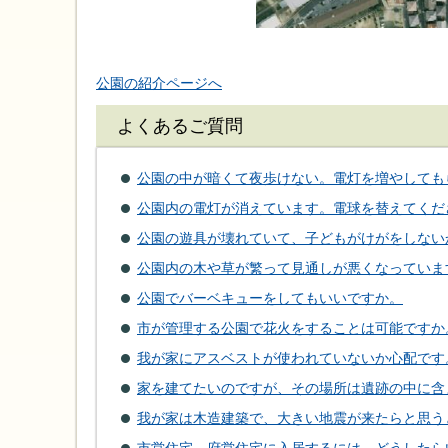
公園の紹介ページへ
よくあるご質問
公園の中が暗くて夜歩けない。電灯を増やしても
公園内の電灯が消えています。電球を替えてくだ
公園の遊具が壊れていて、子どもがけがをしない
公園内の木や草が繁って見通しが悪くなっていま
公園でバーベキューをしてもいいですか。
市が管理する公園で花火をすることは可能ですか
我が家にアスベストが使われていないか心配です
家を建てたいのですが、その場所は遺跡の中に含
我が家は木造建築で、大きい地震が来たらと思う