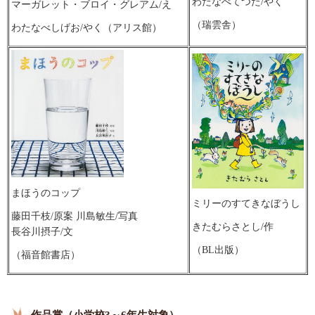
わたなべてつた/やく
マーガレット・ブロイ・グレアム/え
（瑞雲舎）
わたなべしげお/やく（アリス館）
まほうのコップ
ミリーのすてきなぼうし
藤田千枝/原案 川島敏生/写真
きたむらさとし/作
長谷川摂子/文
（BL出版）
（福音館書店）
作品賞（小学校3～6年生対象）