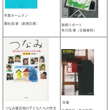
卒業ホームラン
重松清/著（新潮文庫）
旅猫リポート
有川浩/著（文藝春秋）
氷菓
つなみ被災地の子どもたちの作文