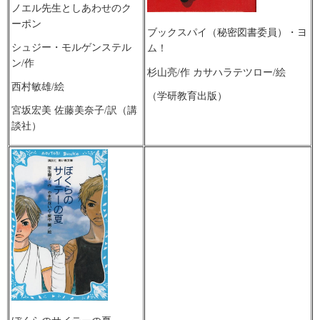
ノエル先生としあわせのク
ーポン
ブックスパイ（秘密図書委員）・ヨ
シュジー・モルゲンステル
ム！
ン/作
杉山亮/作 カサハラテツロー/絵
西村敏雄/絵
（学研教育出版）
宮坂宏美 佐藤美奈子/訳（講
談社）