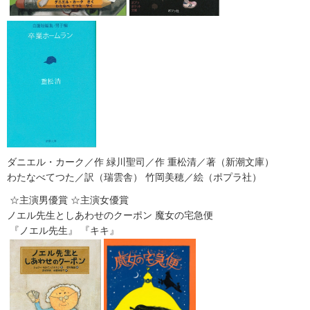
ダニエル・カーク／作 緑川聖司／作 重松清／著（新潮文庫）
わたなべてつた／訳（瑞雲舎） 竹岡美穂／絵（ポプラ社）
☆主演男優賞 ☆主演女優賞
ノエル先生としあわせのクーポン 魔女の宅急便
『ノエル先生』 『キキ』