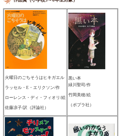
火曜日のごちそうはヒキガエル
黒い本
緑川聖司/作
ラッセル・E・エリクソン/作
竹岡美穂/絵
ローレンス・ディ・フィオリ/絵
（ポプラ社）
佐藤凉子/訳（評論社）