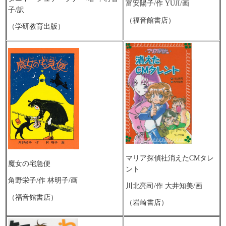
富安陽子/作 YUJI/画
子/訳
（福音館書店）
（学研教育出版）
マリア探偵社消えたCMタレ
魔女の宅急便
ント
角野栄子/作 林明子/画
川北亮司/作 大井知美/画
（福音館書店）
（岩崎書店）