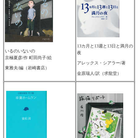
13カ月と13週と13日と満月の
いるのいないの
夜
京極夏彦/作 町田尚子/絵
アレックス・シアラー/著
東雅夫/編（岩崎書店）
金原瑞人/訳（求龍堂）