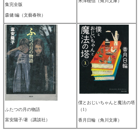
米澤穂信（角川文庫）
集完全版
森健/編（文藝春秋）
僕とおじいちゃんと魔法の塔
ふたつの月の物語
（1）
富安陽子/著（講談社）
香月日輪（角川文庫）