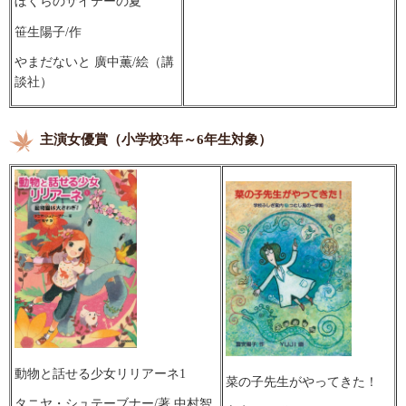
ぼくらのサイテーの夏
笹生陽子/作
やまだないと 廣中薫/絵（講
談社）
主演女優賞（小学校3年～6年生対象）
動物と話せる少女リリアーネ1
菜の子先生がやってきた！
タニヤ・シュテーブナー/著 中村智