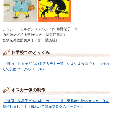
シュジー・モルゲンステルン／作 角野栄子／作
西村敏雄／絵 林明子／画（福音館書店）
宮坂宏美佐藤美奈子／訳（講談社）
各学校でのとりくみ
「箕面・世界子どもの本アカデミー賞」いよいよ投票です！（撮れ
たて箕面ブログのページへ）
オスカー像の制作
「箕面・世界子どもの本アカデミー賞」受賞者に贈るオスカー像を
制作しました！（撮れたて箕面ブログのページへ）