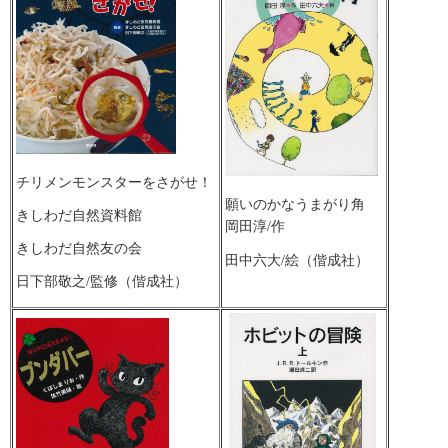
チリメンモンスターをさがせ！
願いのかなうまがり角
きしわだ自然資料館
岡田淳/作
きしわだ自然友の会
田中六大/絵（偕成社）
日下部敬之/監修（偕成社）