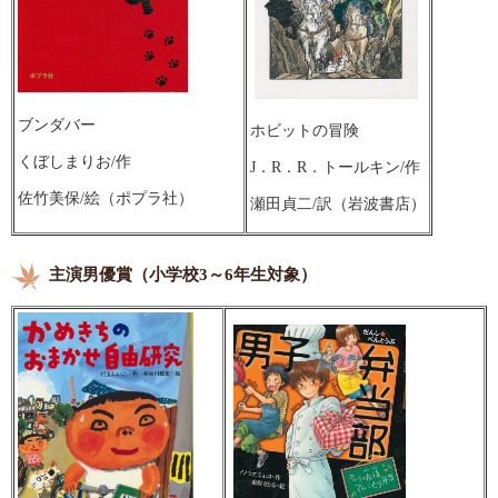
ブンダバー
ホビットの冒険
くぼしまりお/作
J．R．R．トールキン/作
佐竹美保/絵（ポプラ社）
瀬田貞二/訳（岩波書店）
主演男優賞（小学校3～6年生対象）