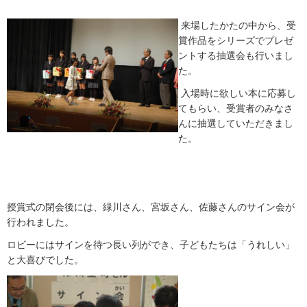
来場したかたの中から、受
賞作品をシリーズでプレゼ
ントする抽選会も行いまし
た。
入場時に欲しい本に応募し
てもらい、受賞者のみなさ
んに抽選していただきまし
た。
授賞式の閉会後には、緑川さん、宮坂さん、佐藤さんのサイン会が
行われました。
ロビーにはサインを待つ長い列ができ、子どもたちは「うれしい」
と大喜びでした。