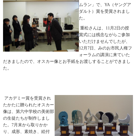
ムラン」で、YA（ヤングア
ダルト）賞を受賞されまし
た。
重松さんは、11月2日の授
賞式には残念ながらご参加
いただけませんでしたが、
12月7日、みのお市民人権フ
ォーラムの講演に来ていた
だきましたので、オスカー像とお手紙をお渡しすることができまし
た。
アカデミー賞を受賞され
たかたに贈られたオスカー
像は、第六中学校の美術部
の生徒たちが制作しまし
た。7月末から取りかか
り、成形、素焼き、絵付