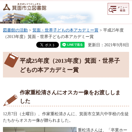
メニュー
検索
図書館の活動
>
箕面・世界子どもの本アカデミー賞
> 平成25年度
（2013年度）箕面・世界子どもの本アカデミー賞
更新日：2021年9月8日
平成25年度（2013年度）箕面・世界子
どもの本アカデミー賞
作家重松清さんにオスカー像をお渡ししま
した
12月7日（土曜日）、作家重松清さんに、箕面市立第六中学校の生徒
たちからオスカー像が贈られました。
重松清さんは、「卒業ホー