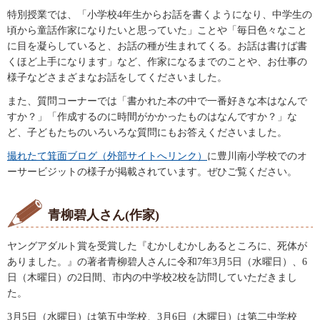
特別授業では、「小学校4年生からお話を書くようになり、中学生の
頃から童話作家になりたいと思っていた」ことや「毎日色々なこと
に目を凝らしていると、お話の種が生まれてくる。お話は書けば書
くほど上手になります」など、作家になるまでのことや、お仕事の
様子などさまざまなお話をしてくださいました。
また、質問コーナーでは「書かれた本の中で一番好きな本はなんで
すか？」「作成するのに時間がかかったものはなんですか？」な
ど、子どもたちのいろいろな質問にもお答えくださいました。
撮れたて箕面ブログ（外部サイトへリンク）
に豊川南小学校でのオ
ーサービジットの様子が掲載されています。ぜひご覧ください。
青柳碧人さん(作家)
ヤングアダルト賞を受賞した『むかしむかしあるところに、死体が
ありました。』の著者青柳碧人さんに令和7年3月5日（水曜日）、6
日（木曜日）の2日間、市内の中学校2校を訪問していただきまし
た。
3月5日（水曜日）は第五中学校、3月6日（木曜日）は第二中学校