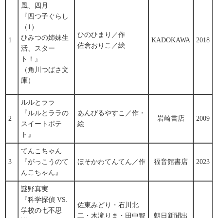
風、四月
『四つ子ぐらし
（1）
ひのひまり／作
ひみつの姉妹生
1
KADOKAWA
2018
佐倉おりこ／絵
活、スター
ト！』
（角川つばさ文
庫）
ルルとララ
『ルルとララの
あんびるやすこ／作・
2
岩崎書店
2009
スイートポテ
絵
ト』
てんこちゃん
3
『がっこうのて
ほそかわてんてん／作
福音館書店
2023
んこちゃん』
謎野真実
『科学探偵 VS.
佐東みどり・石川北
学校の七不思
二・木滝りま・田中智
朝日新聞出