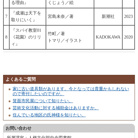
る理由』
くじょう／絵
『成瀬は天下を
7
宮島未奈／著
新潮社
2023
取りにいく』
『スパイ教室01
竹町／著
8
《花園》のリリ
KADOKAWA
2020
トマリ／イラスト
ィ』
よくあるご質問
家に古い道具類があります。今となっては貴重かもしれない
ので寄付したいのですが。
箕面市民展について知りたい。
芸術文化活動に対する補助金はありますか。
住んでいる地区の氏神様を知りたい。
お問い合わせ
所属課室：人権文化部中央図書館