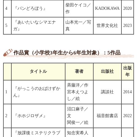
柴田ケイコ／
4
『パンどろぼう』
KADOKAWA
2020
作
『あいたいなシマエナ
山本光一／写
5
世界文化社
2023
ガ』
真
作品賞（小学校3年生から6年生対象）：5作品
出版
タイトル
著者
出版社
年
斉藤洋／作
『がっこうのおばけずか
1
宮本えつよ
講談社
2014
ん』
し／絵
沼口麻子／
2
『ホホジロザメ』
文
福音館書店
2022
関俊一／絵
『放課後ミステリクラブ
知念実希人