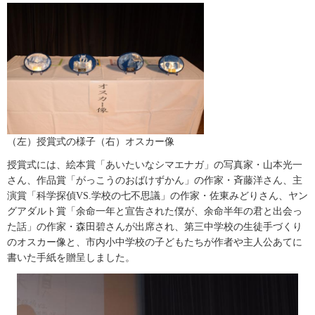
（左）授賞式の様子（右）オスカー像
授賞式には、絵本賞「あいたいなシマエナガ」の写真家・山本光一
さん、作品賞「がっこうのおばけずかん」の作家・斉藤洋さん、主
演賞「科学探偵VS.学校の七不思議」の作家・佐東みどりさん、ヤン
グアダルト賞「余命一年と宣告された僕が、余命半年の君と出会っ
た話」の作家・森田碧さんが出席され、第三中学校の生徒手づくり
のオスカー像と、市内小中学校の子どもたちが作者や主人公あてに
書いた手紙を贈呈しました。