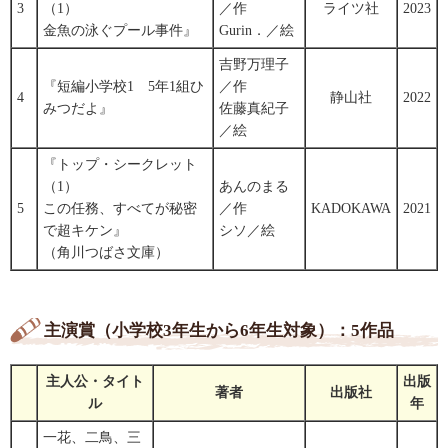
3
（1）
／作
ライツ社
2023
金魚の泳ぐプール事件』
Gurin．／絵
吉野万理子
『短編小学校1 5年1組ひ
／作
4
静山社
2022
みつだよ』
佐藤真紀子
／絵
『トップ・シークレット
（1）
あんのまる
5
この任務、すべてが秘密
／作
KADOKAWA
2021
で超キケン』
シソ／絵
（角川つばさ文庫）
主演賞（小学校3年生から6年生対象）：5作品
主人公・タイト
出版
著者
出版社
ル
年
一花、二鳥、三