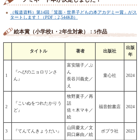
（報道資料）第14回「箕面・世界子どもの本アカデミー賞」がス
タートします！（PDF：2,544KB）
絵本賞（小学校1・2年生対象）：5作品
出版
タイトル
著者
出版社
年
富安陽子／ぶ
『へびのニョロリンさ
ん
1
童心社
2024
ん』
長谷川義史／
え
牧野夏子／再
『こいぬをつれたかりう
話
2
福音館書店
2024
ど』
佐々木マキ／
絵
山田慶太／文
3
『てんてんきょうだい』
ポプラ社
2023
田口麻由／絵