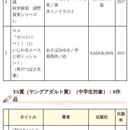
4
議
2017
章／著
版
科学探偵 謎野
木々／イラスト
真実シリーズ
1』
マメ
『サバイバ
ー！！（1）
いじわるエース
あさばみゆき／作
5
KADOKAWA
2021
と初ミッショ
葛西尚／絵
ン！』
（角川つばさ文
庫）
YA賞（ヤングアダルト賞）（中学生対象）：8作
品
出版
タイトル
著者
出版社
年