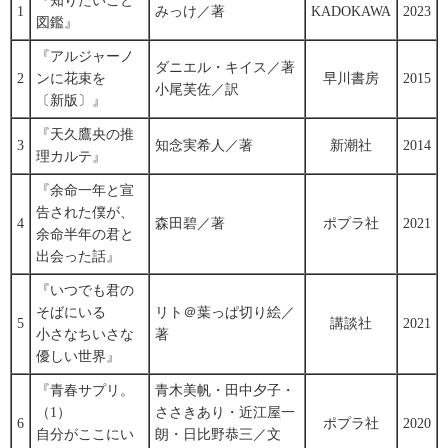
『知りたいこと
1
みっけ／著
KADOKAWA
2023
図鑑』
『アルジャーノ
ダニエル・キイス／著
2
ンに花束を
早川書房
2015
小尾芙佐／訳
〔新版〕』
『天久鷹央の推
3
知念実希人／著
新潮社
2014
理カルテ』
『余命一年と宣
告された僕が、
4
森田碧／著
ポプラ社
2021
余命半年の君と
出会った話』
『いつでも君の
そばにいる
リト＠葉っぱ切り絵／
5
講談社
2021
小さなちいさな
著
優しい世界』
『青春サプリ。
青木美帆・田中夕子・
（1）
ささきあり・近江屋一
6
ポプラ社
2020
自分がここにい
朗・日比野恭三／文