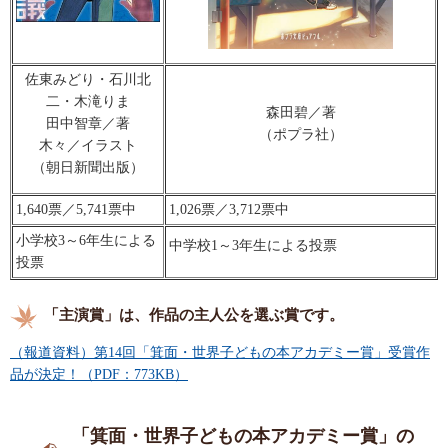
佐東みどり・石川北
二・木滝りま
森田碧／著
田中智章／著
（ポプラ社）
木々／イラスト
（朝日新聞出版）
1,640票／5,741票中
1,026票／3,712票中
小学校3～6年生による
中学校1～3年生による投票
投票
「主演賞」は、作品の主人公を選ぶ賞です。
（報道資料）第14回「箕面・世界子どもの本アカデミー賞」受賞作
品が決定！（PDF：773KB）
「箕面・世界子どもの本アカデミー賞」の