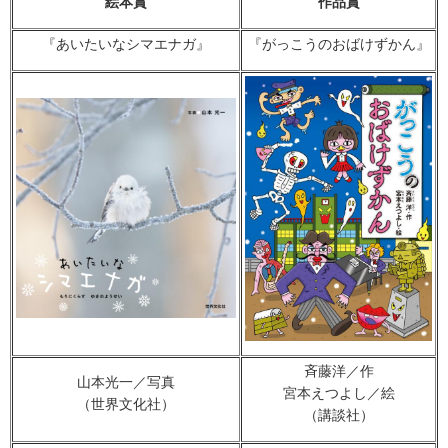
絵本賞
作品賞
『あいたいなシマエナガ』
『がっこうのおばけずかん』
斉藤洋／作
山本光一／写真
宮本えつよし／絵
（世界文化社）
（講談社）