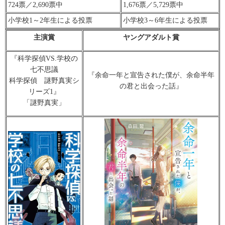
724票／2,690票中
1,676票／5,729票中
小学校1～2年生による投票
小学校3～6年生による投票
主演賞
ヤングアダルト賞
『科学探偵VS.学校の
七不思議
『余命一年と宣告された僕が、余命半年
科学探偵 謎野真実シ
の君と出会った話』
リーズ1』
「謎野真実」