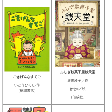
ふしぎ駄菓子屋銭天堂
ごきげんなすてご
廣嶋玲子／作
いとうひろし/作
jyajya／絵
（徳間書店）
（偕成社）