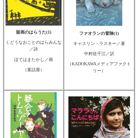
版画のはらうた(1)
ファオランの冒険(1)
くどうなおことのはらみんな
キャスリン・ラスキー／著
／詩
中村佐千江／訳
ほてはまたかし／画
（KADOKAWAメディアファクト
（童話屋）
リー）