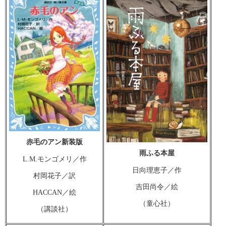
赤毛のアン新装版
雨ふる本屋
L.M.モンゴメリ／作
日向理恵子／作
村岡花子／訳
吉田尚令／絵
HACCAN／絵
（童心社）
（講談社）