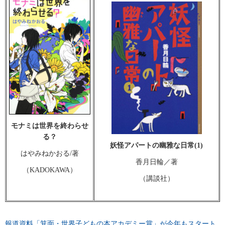
モナミは世界を終わらせ
る？
妖怪アパートの幽雅な日常(1)
はやみねかおる/著
香月日輪／著
（KADOKAWA）
（講談社）
報道資料「箕面・世界子どもの本アカデミー賞」が今年もスタート