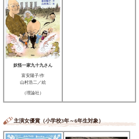
妖怪一家九十九さん
富安陽子/作
山村浩二／絵
（理論社）
主演女優賞（小学校3年～6年生対象）