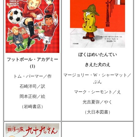
ぼくはめいたんてい
フットボール・アカデミー
きえた犬のえ
(1)
マージョリー・W・シャーマット／
トム・パーマー／作
ぶん
石崎洋司／訳
マーク・シーモント／え
岡本正樹／絵
光吉夏弥／やく
（岩崎書店）
（大日本図書）