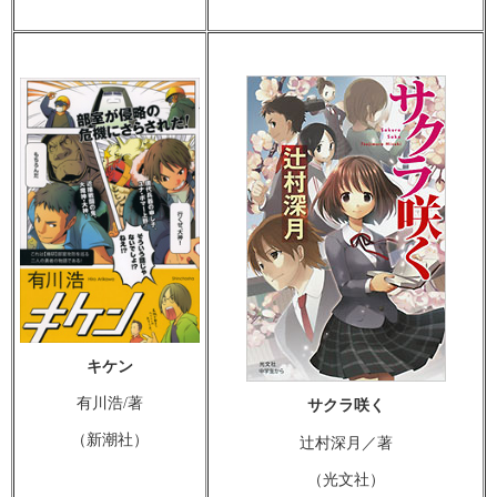
キケン
有川浩/著
サクラ咲く
（新潮社）
辻村深月／著
（光文社）