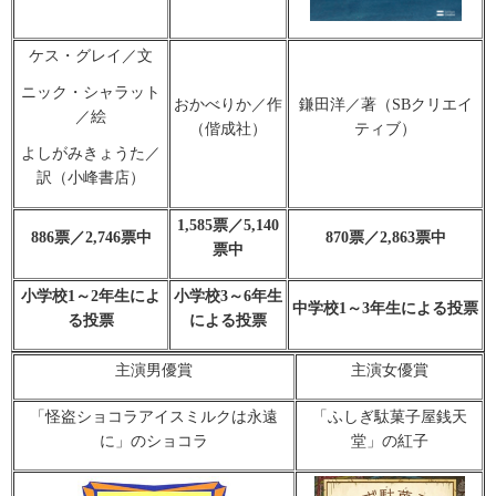
ケス・グレイ／文
ニック・シャラット
おかべりか／作
鎌田洋／著（SBクリエイ
／絵
（偕成社）
ティブ）
よしがみきょうた／
訳（小峰書店）
1,585票／5,140
886
票／2,746票中
870票／2,863票中
票中
小学校1～2年生によ
小学校3～6年生
中学校1～3年生による投票
る投票
による投票
主演男優賞
主演女優賞
「怪盗ショコラアイスミルクは永遠
「ふしぎ駄菓子屋銭天
に」のショコラ
堂」の紅子