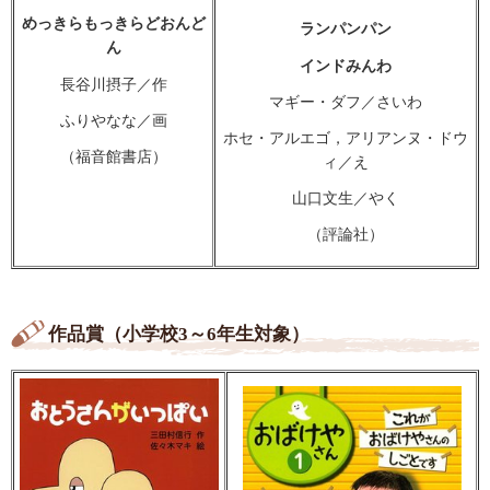
めっきらもっきらどおんど
ランパンパン
ん
インドみんわ
長谷川摂子／作
マギー・ダフ／さいわ
ふりやなな／画
ホセ・アルエゴ，アリアンヌ・ドウ
（福音館書店）
ィ／え
山口文生／やく
（評論社）
作品賞（小学校3～6年生対象）