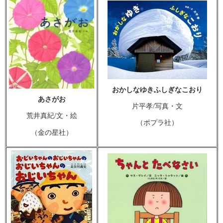
おかしなゆきふしぎなこおり
あさがお
片平孝/写真・文
荒井真紀/文・絵
（ポプラ社）
（金の星社）