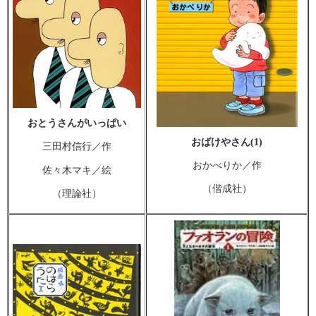
おとうさんがいっぱい
おばけやさん(1)
三田村信行／作
おかべりか／作
佐々木マキ／絵
（偕成社）
（理論社）