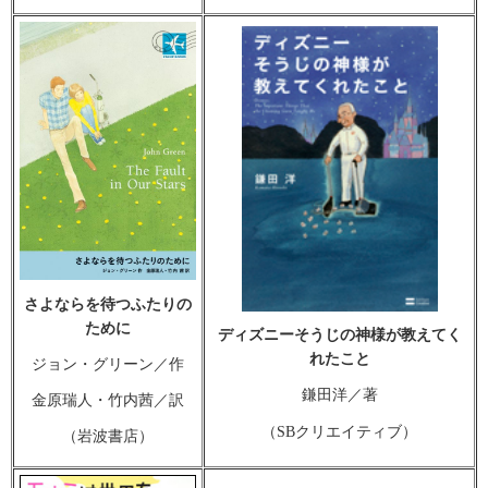
さよならを待つふたりの
ために
ディズニーそうじの神様が教えてく
れたこと
ジョン・グリーン／作
鎌田洋／著
金原瑞人・竹内茜／訳
（SBクリエイティブ）
（岩波書店）