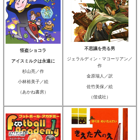
不思議を売る男
怪盗ショコラ
ジェラルディン・マコーリアン／
アイスミルクは永遠に
作
杉山亮／作
金原瑞人／訳
小林裕美子／絵
佐竹美保／絵
（あかね書房）
（偕成社）