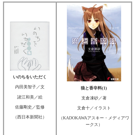
いのちをいただく
内田美智子／文
狼と香辛料(1)
諸江和美／絵
支倉凍砂／著
佐藤剛史／監修
文倉十／イラスト
（西日本新聞社）
（KADOKAWAアスキー・メディアワ
ークス）