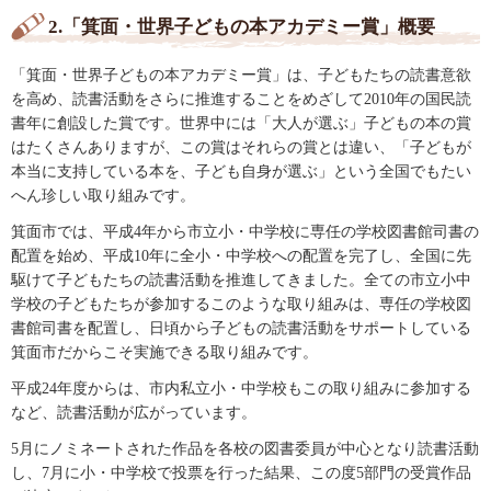
2.「箕面・世界子どもの本アカデミー賞」概要
「箕面・世界子どもの本アカデミー賞」は、子どもたちの読書意欲
を高め、読書活動をさらに推進することをめざして2010年の国民読
書年に創設した賞です。世界中には「大人が選ぶ」子どもの本の賞
はたくさんありますが、この賞はそれらの賞とは違い、「子どもが
本当に支持している本を、子ども自身が選ぶ」という全国でもたい
へん珍しい取り組みです。
箕面市では、平成4年から市立小・中学校に専任の学校図書館司書の
配置を始め、平成10年に全小・中学校への配置を完了し、全国に先
駆けて子どもたちの読書活動を推進してきました。全ての市立小中
学校の子どもたちが参加するこのような取り組みは、専任の学校図
書館司書を配置し、日頃から子どもの読書活動をサポートしている
箕面市だからこそ実施できる取り組みです。
平成24年度からは、市内私立小・中学校もこの取り組みに参加する
など、読書活動が広がっています。
5月にノミネートされた作品を各校の図書委員が中心となり読書活動
し、7月に小・中学校で投票を行った結果、この度5部門の受賞作品