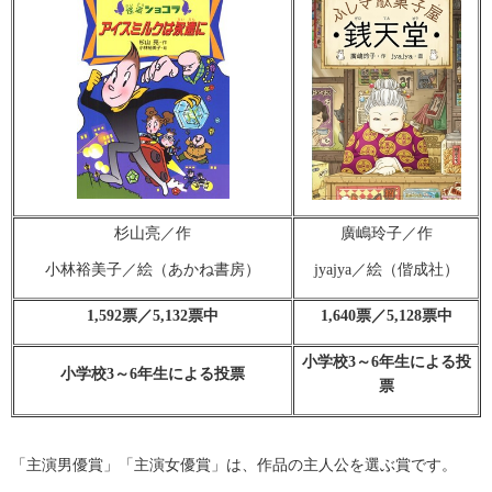
杉山亮／作
廣嶋玲子／作
小林裕美子／絵（あかね書房）
jyajya／絵（偕成社）
1,592票／5,132票中
1,640票／5,128票中
小学校3～6年生による投
小学校3～6年生による投票
票
「主演男優賞」「主演女優賞」は、作品の主人公を選ぶ賞です。