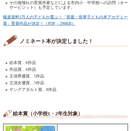
その後憧れの受賞作家などによる市内小・中学校への訪問（オー
サービジット）も予定しています。
報道資料1万人の子どもが選ぶ！「箕面・世界子どもの本アカデミー
賞」受賞作品が決定！（PDF：298KB）
ノミネート本が決定しました！
絵本賞…6作品
作品賞…6作品
主演男優賞…5作品
主演女優賞…5作品
ヤングアダルト賞…8作品
絵本賞（小学校1・2年生対象）