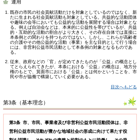
運用
既存の市民の社会貢献活動だけを対象としているのではなく、新
たに生まれる社会貢献活動も対象としている。共益的な活動団体
や趣味の会等においても公益的な活動を展開する場合は対象とな
る。例えば自治会などは、本来的に公益性を帯びているが、共益
的・互助的な活動の割合がより大きく、その存在自体では直接に
本条例との関わりを持つものではない。しかし、これらが高齢者
の介護やその他公益的な活動（事業）を主な目的として行う場合
には、非営利公益市民活動として本条例の対象となるものであ
る。
従来、政府などの「官」が定めてきたものが「公益」の概念とし
てとらえられてきたが、本条における「公益」の概念は、地方分
権のもとで、箕面市における「公益」とは何かということを、市
民や市が協働で構築していく必要がある。
目次へもどる
第3条（
基本理念
）
第3条 市、市民、事業者及び非営利公益市民活動団体は、非
営利公益市民活動が豊かな地域社会の形成に向けて果たす役
割を認識し、それぞれの責務と役割のもとに協働し、その発