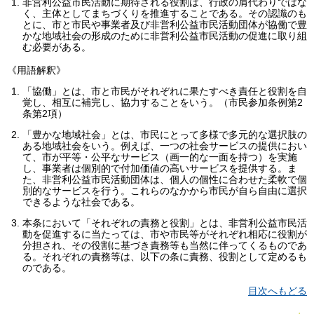
非営利公益市民活動に期待される役割は、行政の肩代わりではな
く、主体としてまちづくりを推進することである。その認識のも
とに、市と市民や事業者及び非営利公益市民活動団体が協働で豊
かな地域社会の形成のために非営利公益市民活動の促進に取り組
む必要がある。
《用語解釈》
「協働」とは、市と市民がそれぞれに果たすべき責任と役割を自
覚し、相互に補完し、協力することをいう。（市民参加条例第2
条第2項）
「豊かな地域社会」とは、市民にとって多様で多元的な選択肢の
ある地域社会をいう。例えば、一つの社会サービスの提供におい
て、市が平等・公平なサービス（画一的な一面を持つ）を実施
し、事業者は個別的で付加価値の高いサービスを提供する。ま
た、非営利公益市民活動団体は、個人の個性に合わせた柔軟で個
別的なサービスを行う。これらのなかから市民が自ら自由に選択
できるような社会である。
本条において「それぞれの責務と役割」とは、非営利公益市民活
動を促進するに当たっては、市や市民等がそれぞれ相応に役割が
分担され、その役割に基づき責務等も当然に伴ってくるものであ
る。それぞれの責務等は、以下の条に責務、役割として定めるも
のである。
目次へもどる