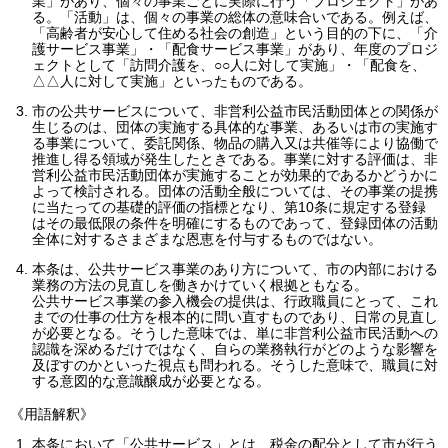
業」があり、個々の事業ごとに実際に行う「プロジェクト」があ
る。「活動」は、個々の事業の総体の意味合いである。例えば、
「高齢者が安心して住める社会の創造」という目的の下に、「介
護サービス事業」・「配食サービス事業」があり、年度のプロジ
ェクトとして「訪問介護を、○○人に対して実施」・「配食を、
△△人に対して実施」といったものである。
市の公共サービスについて、非営利公益市民活動団体との関係が
生じるのは、団体の実施する具体的な事業、あるいは市の実施す
る事業について、委託関係、物品の購入又は共催等により協働で
推進し得る領域が発生したときである。事業に対する評価は、非
営利公益市民活動団体が実施することが効果的であるかどうかに
よって検討される。団体の活動全般については、その事業の提携
に当たっての基礎的評価の指標となり、第10条に規定する登録
はその最低限の条件を明確にするものであって、登録団体の活動
全体に対するさまざまな恩恵を付与するものではない。
本条は、公共サービス事業のあり方について、市の内部における
業務の方法の見直しを働きかけていく根拠ともなる。
公共サービス事業の参入機会の提供は、行政職員にとって、これ
までの仕事の仕方を根本的に問い直すものであり、日常の見直し
が必要となる。そうした意味では、単に非営利公益市民活動への
認識を深めるだけではなく、自らの業務執行がどのような影響を
及ぼすのかといった視点も問われる。そうした意味で、職員に対
する意図的な意識醸成が必要となる。
《用語解釈》
本条において「公共サービス」とは、税金の配分として市が行う