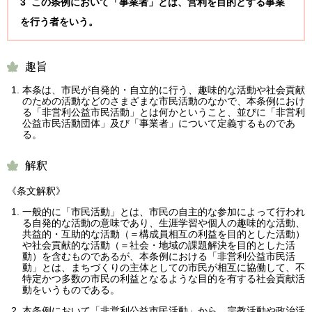
3 この条例において「事業者」とは、営利を目的とする事業
を行う者をいう。
趣旨
本条は、市民が自発的・自立的に行う、趣味的な活動や社会貢献
のための活動などのさまざまな市民活動のなかで、本条例におけ
る「非営利公益市民活動」とは何かということ、並びに「非営利
公益市民活動団体」及び「事業者」について定義するものであ
る。
解釈
《条文解釈》
一般的に「市民活動」とは、市民の自主的な参加によって行われ
る自発的な活動の意味であり、生涯学習や個人の趣味的な活動、
共益的・互助的な活動（＝構成員相互の利益を目的とした活動）
や社会貢献的な活動（＝社会・地域の課題解決を目的とした活
動）を含むものであるが、本条例における「非営利公益市民活
動」とは、まちづくりの主体としての市民が相互に協働して、不
特定かつ多数の市民の利益となるような目的を有する社会貢献活
動をいうものである。
本条例において「非営利公益市民活動」から、宗教活動や政治活