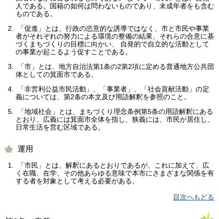
人である。国籍の如何は問わないものであり、未成年者をも含む
ものである。
「促進」とは、行政の恣意的な誘導ではなく、市と市民や事業
者がそれぞれの努力による環境の整備の結果、それらの合意に基
づくまちづくりの目標に向かい、 自発的で自立的な活動として
の事業が起こるよう促すことである。
「市」とは、地方自治法第1条の2第2項に定める普通地方公共団
体としての箕面市である。
「非営利公益市民活動」、「事業者」、「社会貢献活動」の定
義については、第2条の本文及び用語解釈を参照のこと。
「地域社会」とは、まちづくり理念条例第5条の用語解釈にある
とおり、広義には箕面市全体を指し、狭義には、市民が居住し、
日常生活を営む区域である。
運用
「市民」とは、解釈にあるとおりであるが、これに加えて、広
く在職、在学、その他あらゆる意味で本市にさまざまな関係を有
する者を対象として考える必要がある。
目次へもどる