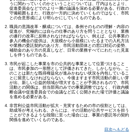
うに関わっていくのかということについては、庁内はもとより、
促進委員会などでのより一層の論議を深める必要がある。行政の
守備範囲もまた、行政が一方的に決めていくものではなく、市民
との合意形成により明らかにしていくものである。
職員の意識改革・醸成については、条例そのものの理解・内容の
促進が、究極的には自らの仕事のあり方を問うこととなり、業務
の遂行の改革に反映されなければならない。例えば、公共事業の
参入の機会の提供は、大規模から小規模にいたるまでの入札方法
や業務の委託契約のあり方、市民活動団体との窓口対応の姿勢、
補助金のあり方の見直しなど、日常の業務すべてにわたった見直
しを伴うものである。
市民が起こした事業を市の公共的な事業として位置づけること
は、市民参加の一形態として評価されてきた。しかしながら、こ
のことは新たな既得権益化が進みかねない状況を内包しているこ
とに留意しなければならない。今後ますます市民活動の新しい芽
が出、新しい公益的領域が増大することが予測されるので、市民
活動との関係は、担当部局のみでの事業調整ではなく、行政内横
断会議や促進委員会での会議など広く公開された場で評価と議論
を進める必要がある。
非営利公益市民活動が拡大・充実するための市の役割としては、
助成等が考えられる。さらには、その活動が公共サービスを担う
ことができるような段階に至った場合には、事業の委託等の契約
関係を進めていくものである。
目次へもどる