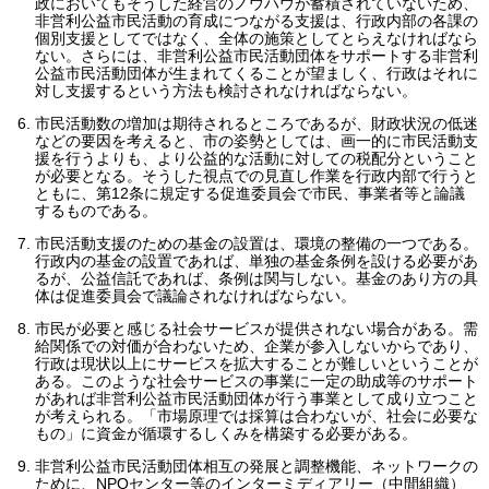
政においてもそうした経営のノウハウが蓄積されていないため、
非営利公益市民活動の育成につながる支援は、行政内部の各課の
個別支援としてではなく、全体の施策としてとらえなければなら
ない。さらには、非営利公益市民活動団体をサポートする非営利
公益市民活動団体が生まれてくることが望ましく、行政はそれに
対し支援するという方法も検討されなければならない。
市民活動数の増加は期待されるところであるが、財政状況の低迷
などの要因を考えると、市の姿勢としては、画一的に市民活動支
援を行うよりも、より公益的な活動に対しての税配分ということ
が必要となる。そうした視点での見直し作業を行政内部で行うと
ともに、第12条に規定する促進委員会で市民、事業者等と論議
するものである。
市民活動支援のための基金の設置は、環境の整備の一つである。
行政内の基金の設置であれば、単独の基金条例を設ける必要があ
るが、公益信託であれば、条例は関与しない。基金のあり方の具
体は促進委員会で議論されなければならない。
市民が必要と感じる社会サービスが提供されない場合がある。需
給関係での対価が合わないため、企業が参入しないからであり、
行政は現状以上にサービスを拡大することが難しいということが
ある。このような社会サービスの事業に一定の助成等のサポート
があれば非営利公益市民活動団体が行う事業として成り立つこと
が考えられる。「市場原理では採算は合わないが、社会に必要な
もの」に資金が循環するしくみを構築する必要がある。
非営利公益市民活動団体相互の発展と調整機能、ネットワークの
ために、NPOセンター等のインターミディアリー（中間組織）