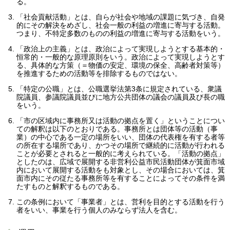
る。
「社会貢献活動」とは、自らが社会や地域の課題に気づき、自発
的にその解決をめざし、社会一般の利益の増進に寄与する活動。
つまり、不特定多数のものの利益の増進に寄与する活動をいう。
「政治上の主義」とは、政治によって実現しようとする基本的・
恒常的・一般的な原理原則をいう。政治によって実現しようとす
る、具体的な方策（＝物価の安定、環境の保全、高齢者対策等）
を推進するための活動等を排除するものではない。
「特定の公職」とは、公職選挙法第3条に規定されている、衆議
院議員、参議院議員並びに地方公共団体の議会の議員及び長の職
をいう。
「市の区域内に事務所又は活動の拠点を置く」ということについ
ての解釈は以下のとおりである。事務所とは団体等の活動（事
業）の中心である一定の場所をいい、団体の代表権を有する者等
の所在する場所であり、かつその場所で継続的に活動が行われる
ことが必要とされると一般的に考えられている。「活動の拠点」
としたのは、広域で展開する非営利公益市民活動団体が箕面市域
内において展開する活動をも対象とし、その場合においては、箕
面市内にその従たる事務所等を有することによってその条件を満
たすものと解釈するものである。
この条例において「事業者」とは、営利を目的とする活動を行う
者をいい、事業を行う個人のみならず法人を含む。