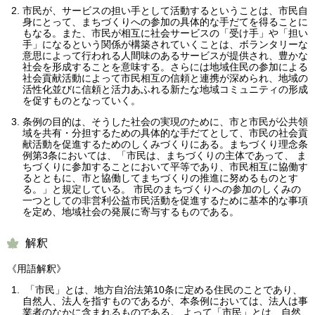
市民が、サービスの担い手として活動するということは、市民自
身にとって、まちづくりへの参加の具体的な手だてを得ることに
もなる。また、市民が相互に社会サービスの「受け手」や「担い
手」になるという関係が構築されていくことは、ボランタリーな
意思によって行われる人間味のあるサービスが提供され、豊かな
社会を形成することを意味する。さらには地域住民の参加による
社会貢献活動によって市民相互の信頼と連携が深められ、地域の
活性化並びに信頼と活力あふれる新たな地域コミュニティの形成
を促すものとなっていく。
条例の目的は、そうした社会の実現のために、市と市民が公共領
域を共有・分担するための具体的な手だてとして、市民の社会貢
献活動を促進するためのしくみづくりにある。まちづくり理念条
例第3条においては、「市民は、まちづくりの主体であって、 ま
ちづくりに参加することにおいて平等であり、市民相互に協働す
るとともに、市と協働してまちづくりの推進に努めるものとす
る。」と規定している。 市民のまちづくりへの参加のしくみの
一つとしての非営利公益市民活動を促進するために基本的な事項
を定め、地域社会の発展に寄与するものである。
解釈
《用語解釈》
「市民」とは、地方自治法第10条に定める住民のことであり、
自然人、法人を指すものであるが、本条例においては、法人は事
業者のなかに含まれるものである。 よって「市民」とは、自然