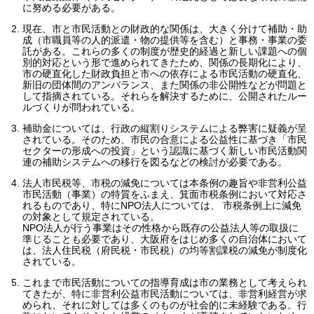
に努める必要がある。
現在、市と市民活動との財政的な関係は、大きく分けて補助・助
成（市職員等の人的派遣・物の提供等を含む）と事務・事業の委
託がある。これらの多くの制度が歴史的経過と新しい課題への個
別的対応という形で進められてきたため、関係の長期化により、
市の硬直化した財政負担と市への依存による市民活動の硬直化、
新旧の団体間のアンバランス、また関係の非公開性などが問題と
して指摘されている。それらを解決するために、公開されたルー
ルづくりが問われている。
補助金については、行政の縦割りシステムによる弊害に疑義が呈
されている。そのため、市民の合意による公益性に基づき「市民
セクターの形成への投資」という認識に基づく新しい市民活動関
連の補助システムへの移行を図るなどの検討が必要である。
法人市民税等、市税の減免については本条例の趣旨や非営利公益
市民活動（事業）の特質をふまえ、箕面市税条例において対応さ
れるものであり、特にNPO法人については、 市税条例上に減免
の対象として規定されている。
NPO法人が行う事業はその性格から既存の公益法人等の取扱に
準じることも必要であり、大阪府をはじめ多くの自治体において
は、法人住民税（府民税・市民税）の均等割課税の減免が制度化
されている。
これまで市民活動についての指導育成は市の業務として考えられ
てきたが、特に非営利公益市民活動については、非営利経営が求
められ、それに対しては多くのものが社会的に未経験である。行