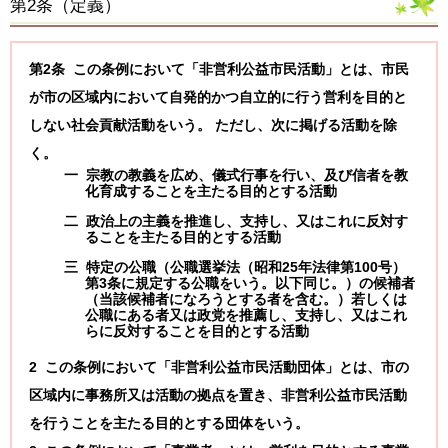
第2条（
定義
）
第2条 この条例において「非営利公益市民活動」とは、市民
が市の区域内において自発的かつ自立的に行う営利を目的と
しない社会貢献活動をいう。 ただし、次に掲げる活動を除
く。
一 宗教の教義を広め、儀式行事を行い、及び信者を教
化育成することを主たる目的とする活動
二 政治上の主義を推進し、支持し、又はこれに反対す
ることを主たる目的とする活動
三 特定の公職（公職選挙法（昭和25年法律第100号）
第3条に規定する公職をいう。以下同じ。）の候補者
（当該候補者になろうとする者を含む。）若しくは
公職にある者又は政党を推薦し、支持し、又はこれ
らに反対することを目的とする活動
2 この条例において「非営利公益市民活動団体」とは、市の
区域内に事務所又は活動の拠点を置き、非営利公益市民活動
を行うことを主たる目的とする団体をいう。