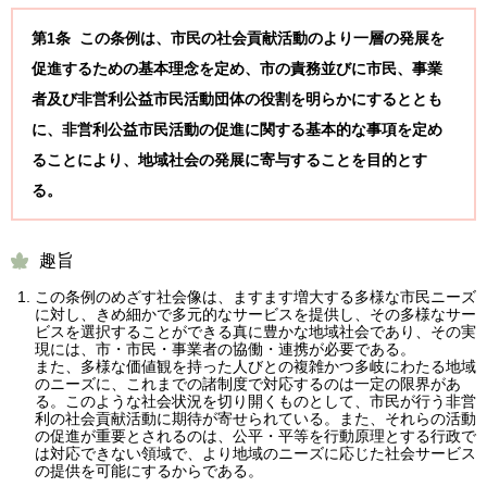
第1条 この条例は、市民の社会貢献活動のより一層の発展を
促進するための基本理念を定め、市の責務並びに市民、事業
者及び非営利公益市民活動団体の役割を明らかにするととも
に、非営利公益市民活動の促進に関する基本的な事項を定め
ることにより、地域社会の発展に寄与することを目的とす
る。
趣旨
この条例のめざす社会像は、ますます増大する多様な市民ニーズ
に対し、きめ細かで多元的なサービスを提供し、その多様なサー
ビスを選択することができる真に豊かな地域社会であり、その実
現には、市・市民・事業者の協働・連携が必要である。
また、多様な価値観を持った人びとの複雑かつ多岐にわたる地域
のニーズに、これまでの諸制度で対応するのは一定の限界があ
る。このような社会状況を切り開くものとして、市民が行う非営
利の社会貢献活動に期待が寄せられている。また、それらの活動
の促進が重要とされるのは、公平・平等を行動原理とする行政で
は対応できない領域で、より地域のニーズに応じた社会サービス
の提供を可能にするからである。