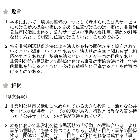
趣旨
本条において、環境の整備の一つとして考えられる公共サービス
における参入機会の提供をあえて位置づけるのは、市は、非営利
公益市民活動団体を、公共サービスの事業の委託等、契約の対等
な相手方として明確に位置づけるものとするためである。
特定非営利活動促進法による法人格を持つ団体が多く設立されて
いくことが望ましいことであるが、法人格の有無に関わらず、相
応の力さえあれば、契約を結ぶということが一つの目的であり、
非営利公益市民活動との関係における事業の実施方法に対して法
的根拠を与えるとともに、今後も積極的に促進することを位置づ
けるものである。
解釈
《条文解釈》
非営利公益市民活動に求められている大きな役割に「新たな公共
サービスの提供者」としての役割がある。行政とは異なる質を持
った「公共サービス」の提供が期待されている。
本条において非営利公益市民活動の「活動」の意味合いは、より
事業の意味合いを多く持つことになる。活動・目的・事業の関係
性は、団体の「活動」は、「目的」の下にそれを達成する「事