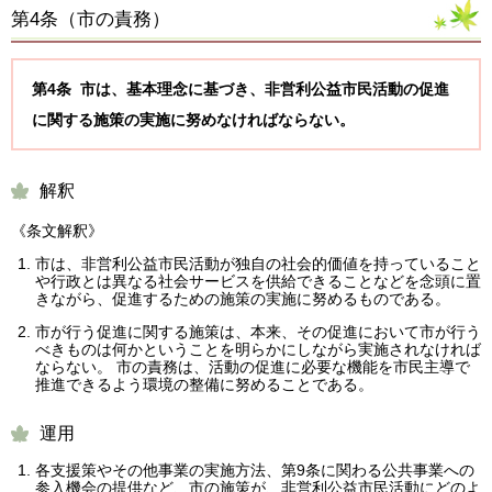
第4条（
市の責務
）
第4条 市は、基本理念に基づき、非営利公益市民活動の促進
に関する施策の実施に努めなければならない。
解釈
《条文解釈》
市は、非営利公益市民活動が独自の社会的価値を持っていること
や行政とは異なる社会サービスを供給できることなどを念頭に置
きながら、促進するための施策の実施に努めるものである。
市が行う促進に関する施策は、本来、その促進において市が行う
べきものは何かということを明らかにしながら実施されなければ
ならない。 市の責務は、活動の促進に必要な機能を市民主導で
推進できるよう環境の整備に努めることである。
運用
各支援策やその他事業の実施方法、第9条に関わる公共事業への
参入機会の提供など、市の施策が、非営利公益市民活動にどのよ