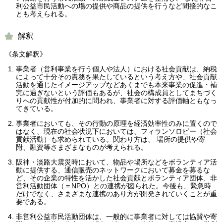
利公益市民活動への場の提供や商品の提供を行うなど間接的なこ
とも考えられる。
解釈
《条文解釈》
事業者（営利事業を行う個人や法人）における社会貢献は、納税
によって十分その責務を果たしているという考え方や、社会貢献
活動を通じたイメージアップなどあくまでも本来事業の促進・補
完に過ぎないという評価もあるが、社会の構成員としてまちづく
りへの貢献性が付加的に問われ、事業者に対する評価軸ともなっ
てきている。
事業者においても、その行動の原理を経済効率性のみに置くので
はなく、現在の社会状況下においては、フィランソロピー（社会
貢献活動）も求められている。関わり方は、 場所の提供や寄
附、融資等さまざまなものが考えられる。
阪神・淡路大震災時において、物品や場所などをボランティア活
動に提供する、通信販売のネットワークにおいて募金を募るな
ど、その企業の特性を活かした社会貢献とボランティア団体、非
営利活動団体（＝NPO）との連携が図られた。今後も、緊急時
だけでなく、さまざまな連携のあり方が開発されていくことが重
要である。
非営利公益市民活動団体は、一般的に事業者に対しては協賛や寄