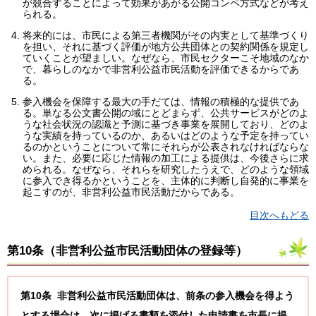
が競合することによって効果があがる公開コンペ方式などが考え
られる。
将来的には、市民による第三者機関がその内実として基準づくり
を担い、それに基づく評価が地方公共団体との契約関係を規定し
ていくことが望ましい。なぜなら、市民セクターこそ地域のなか
で、暮らしのなかで非営利公益市民活動を評価できるからであ
る。
参入機会を保障する最大の手だては、情報の積極的な提供であ
る。単なる公文書公開の域にとどまらず、公共サービスがどのよ
うな社会状況の認識と予測に基づき事業を展開しており、どのよ
うな実績を持っているのか、あるいはどのような予定を持ってい
るのかということについて常にそれらが公表されなければならな
い。また、必要に応じた情報の加工による提供は、今後さらに求
められる。なぜなら、それらを研究したうえで、どのような領域
に参入でき得るかということを、主体的に判断し自発的に事業を
起こすのが、非営利公益市民活動だからである。
目次へもどる
第10条（
非営利公益市民活動団体の登録等
）
第10条 非営利公益市民活動団体は、前条の参入機会を得よう
とする場合は、次に掲げる書類を添付した申請書を市長に提