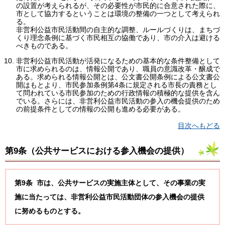
の設置が考えられるが、その必要性が市民的に合意された際に、
市として協力するということは環境の整備の一つとして考えられ
る。
非営利公益市民活動間の自主的な調整、ルールづくりは、まちづ
くり理念条例に基づく市民相互の協働であり、市の介入は避ける
べきものである。
非営利公益市民活動が活発になるための基本的な条件整備として
市に求められるのは、情報公開であり、職員の意識改革・醸成で
ある。求められる情報公開とは、公文書公開条例による公文書公
開はもとより、市民参加条例第4条に規定される市長の責務とし
て問われている市民参加のための行政情報の積極的な提供を含ん
でいる。さらには、非営利公益市民活動の参入の機会提供のため
の前提条件としての情報の公開も進める必要がある。
目次へもどる
第9条（
公共サービスにおける参入機会の提供
）
第9条 市は、公共サービスの実施主体として、その事業の実
施に当たっては、非営利公益市民活動団体の参入機会の提供
に努めるものとする。