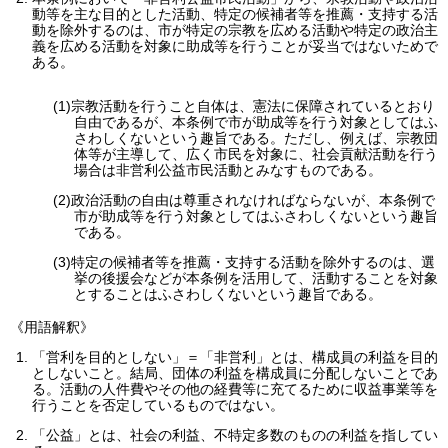
動等を主な目的とした活動、特定の候補者等を推薦・支持する活
動を除外するのは、市が特定の宗教を広める活動や特定の政治主
義を広める活動を対象に助成等を行うことが妥当ではないためで
ある。
(1)宗教活動を行うこと自体は、憲法に保障されているとおり
自由であるが、本条例で市が助成等を行う対象としてはふ
さわしくないという趣旨である。ただし、例えば、宗教団
体等が主導して、広く市民を対象に、社会貢献活動を行う
場合は非営利公益市民活動とみなすものである。
(2)政治活動の自由は尊重されなければならないが、本条例で
市が助成等を行う対象としてはふさわしくないという趣旨
である。
(3)特定の候補者等を推薦・支持する活動を除外するのは、選
挙の後援会などが本条例を活用して、活動することを対象
とすることはふさわしくないという趣旨である。
《用語解釈》
「営利を目的としない」＝「非営利」とは、構成員の利益を目的
としないこと。結局、団体の利益を構成員に分配しないことであ
る。活動の人件費やその他の経費等に充てるために収益事業等を
行うことを否定しているものではない。
「公益」とは、社会の利益、不特定多数のものの利益を指してい