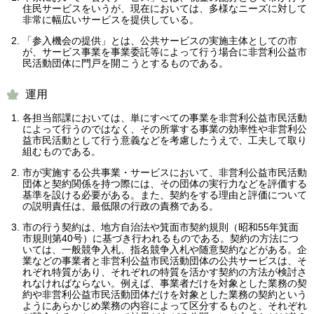
住民サービスをいうが、現在においては、多様なニーズに対して
非常に幅広いサービスを提供している。
「参入機会の提供」とは、公共サービスの実施主体としての市
が、サービス事業を事業委託等によって行う場合に非営利公益市
民活動団体に門戸を開こうとするものである。
運用
各担当部課においては、単にすべての事業を非営利公益市民活動
によって行うのではなく、その所掌する事業の効率性や非営利公
益市民活動として行う意義などを考慮したうえで、工夫して取り
組むものである。
市が実施する公共事業・サービスにおいて、非営利公益市民活動
団体と契約関係を持つ際には、その団体の実行力などを評価する
基準を設ける必要がある。また、契約をする理由と評価について
の説明責任は、最低限の行政の責務である。
市の行う契約は、地方自治法や箕面市契約規則（昭和55年箕面
市規則第40号）に基づき行われるものである。契約の方法につ
いては、一般競争入札、指名競争入札や随意契約などがある。企
業などの事業者と非営利公益市民活動団体の公共サービスは、そ
れぞれ特質があり、それぞれの特質を活かす契約の方法が検討さ
れなければならない。例えば、事業者だけを対象とした業務の契
約や非営利公益市民活動団体だけを対象とした業務の契約という
ようにあらかじめ業務の内容によって区分するものと、それぞれ