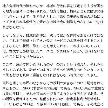
地方分権時代の流れのなか、地域の行政内容を決定する主役が国か
ら地方自治体へと移行される。地方分権は、権限とともに財源の移
行も伴ったうえで、生き生きとした行政や自主的な市民の活動によ
って支えられる個性的で豊かな地域社会の創造をめざすものでなけ
ればならない。
しかしながら、財政的条件は、決して豊かな保障があるわけではな
い。これまで提供されてきた公共サービスの水準を維持することも
ままならない状況に陥ることも考えられる。これまでのしくみで
は、増大する多様化したニーズに、きめ細かく応えてはいけないと
いうことにもなりかねない。
ここで、改めて問い直されるのが「公共」という概念と、それを担
うしくみである。誰がどのように担うのが適当なのかということを
市民も行政も真剣に議論しなければならない時代になってきた。
実践を通じて市民のなかからその役割の大きさについて期待されて
きたものが、NPO（非営利民間組織）である。NPOが果たす重要な
役割に注目し、それを市民の手で育てようという考え方である。そ
の活動を促進するために整備されたのが、特定非営利活動促進法
（＝いわゆるNPO法、平成10年12月1日施行）である。その成立に