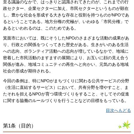
至る議論のなかで、はっきりと認識されてきたのが、これまでの行
政セクター、企業セクターに加え、市民セクターというものが顕在
し、豊かな社会を形成する大きな存在と役割を持つものがNPOであ
るということである。地方分権の究極が、いわゆる「市民分権」で
あるといわれるのは、このためである。
箕面市においては、既にそうしたNPOのさまざまな活動の成果があ
り、行政との関係をつくってきた歴史がある。生きがいのある生活
への志向、ボランティア活動への志向が増しているなかで、地域に
密着した市民活動のますますの展開により、お互いに顔の見え合う
関係が進み、地域コミュニティの再生へと向かい、元気のある地域
社会の形成が期待される。
今回の条例は、特にNPOがまちづくりに関わる公共サービスの分野
（生活に直結するサービス）において、共有分野を増やすこと、ま
たそれを担えるNPOが育つ環境づくりをすること、そしてその促進
に関する協働のルールづくりを行うことなどの目標をもっている。
目次へもどる
第1条（
目的
）