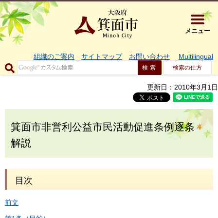
大阪府箕面市 
メニュー
組織のご案内
サイトマップ
お問い合わせ
Multilingual
検索の仕方
更新日：2010年3月1日
箕面市非営利公益市民活動促進条例逐条
解説
目次
前文