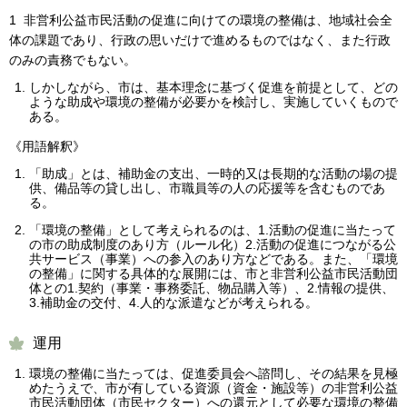
1 非営利公益市民活動の促進に向けての環境の整備は、地域社会全
体の課題であり、行政の思いだけで進めるものではなく、また行政
のみの責務でもない。
しかしながら、市は、基本理念に基づく促進を前提として、どの
ような助成や環境の整備が必要かを検討し、実施していくもので
ある。
《用語解釈》
「助成」とは、補助金の支出、一時的又は長期的な活動の場の提
供、備品等の貸し出し、市職員等の人の応援等を含むものであ
る。
「環境の整備」として考えられるのは、1.活動の促進に当たって
の市の助成制度のあり方（ルール化）2.活動の促進につながる公
共サービス（事業）への参入のあり方などである。また、「環境
の整備」に関する具体的な展開には、市と非営利公益市民活動団
体との1.契約（事業・事務委託、物品購入等）、2.情報の提供、
3.補助金の交付、4.人的な派遣などが考えられる。
運用
環境の整備に当たっては、促進委員会へ諮問し、その結果を見極
めたうえで、市が有している資源（資金・施設等）の非営利公益
市民活動団体（市民セクター）への還元として必要な環境の整備