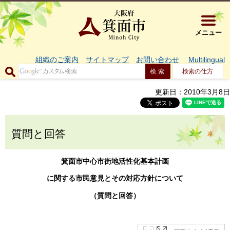
大阪府箕面市 
メニュー
組織のご案内
サイトマップ
お問い合わせ
Multilingual
検索の仕方
更新日：2010年3月8日
質問と回答
箕面市中心市街地活性化基本計画
に関する市民意見とその対応方針について
（質問と回答）