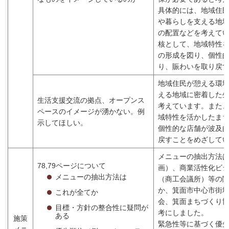
具体的には、地域住
や暮らしを支える地
の配置などを考えて
核として、地域特性
の形成を図り、個性
り、賑わいを取り戻
地域住民が憩える環
える地域に密着した
生活支援交流の拠点、オープンス
考えています。また
ペースのイメージが湧かない。例
域特性を活かしたま
示してほしい。
個性的な店舗が波及
戻すことをめざして
メニューの抽出方法
78,79ページについて
画）、商業活性化ビ
メニューの抽出方法は
（商工会議所）等の
か、箕面市中心市街
これが全てか
会、箕面まちづくり
目標・方針の整合性に疑問が
考にしました。
ある
施策
緊急性等に基づく優