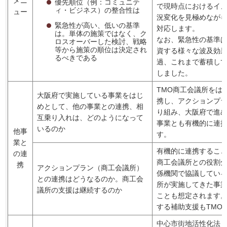
メニ
優先順位（例：コミュニテ
で現時点におけるイ
ィ・ビジネス）の整合性は
ュー
況変化を見極めなが
緊急性が高い、低いの基準
対応します。
は。単体の施策ではなく、ク
なお、緊急性の基準
ロスオーバーした検討、戦略
等から施策の順位は決定され
資する様々な波及効
るべきである
過、これまで蓄積し
しました。
TMO商工会議所をは
大阪府で実施している事業をはじ
携し、アクションプ
めとして、他の事業との連携、相
り組み、大阪府で進
互乗り入れは、どのようになって
事業とも有機的に連
いるのか
他事
す。
業と
有機的に連携するこ
の連
商工会議所との役割
携
アクションプラン（商工会議所）
係機関で協議してい
との連携はどうなるのか。商工会
所が実施してきた事業
議所の支援は継続するのか
ことも想定されます
する補助支援もTMO
中心市街地活性化法