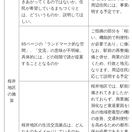
きあがってくるのではないか。住
周辺住民には、事業
民が希望しているまちづくりと
明する予定です。
は、どういうものか、説明してほ
しい。
ご指摘の部分を「桜
い、機能的で利便性
65ページの「ランドマーク的な空
が必要であり」に修
間」、「交流」の意味が不明確。
なお、駅前の再整備
具体的には、どの段階で誰が提案
備と併せ、商業の活
することとなるのか
くため、行政と地元
なります。周辺住民
応じて説明する予定
桜井
桜井地区では、駅前
地区
備されてきましたが
の施
れておらず、商業施
策
洞化など衰退要因を
在の地域密着型の機
の改善、交通利便性
桜井地区の生活交流拠点は、どん
を高めるための都市
なものをイメージしているのか
保が必要であると考