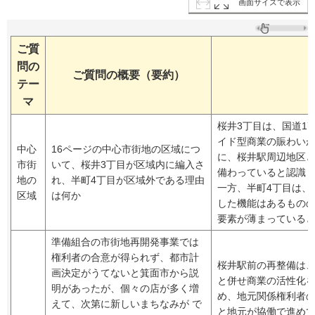
画面サイズで表示
ご質
問の
ご質問の概要（要約）
テー
マ
桜井3丁目は、国道1
イド型商業の賑わい
中心
16ページの中心市街地の区域につ
に、桜井駅周辺地区
市街
いて、桜井3丁目が区域内に編入さ
備わっていると認識
地の
れ、半町4丁目が区域外である理由
一方、半町4丁目は、
区域
は何か
した機能はあるもの
要素が薄まっている
準備組合の市街地再開発事業では
権利者の合意が得られず、都市計
桜井駅前の再整備は
画決定がうてないと箕面市から説
と併せ商業の活性化
明があったが、個々の店が多く増
め、地元関係権利者
えて、次第に新しいまちなみが で
と地元が協働で進め