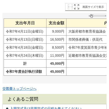
画面サイズで表示
支出年月日
支出金額
内
令和7年4月11日(金曜日)
9,000円
大阪府都市教育長協議会
令和7年4月13日(日曜日)
16,500円
市関係者葬儀：供花代
令和7年4月18日(金曜日)
8,500円
令和7年度箕面市青少年補
令和7年4月24日(木曜日)
11,000円
近畿都市教育長協議会交
計
45,000円
令和7年度合計執行済額
45,000円
交際費トップページへ
よくあるご質問
入園学式及び卒園学式の日程を教えてください。