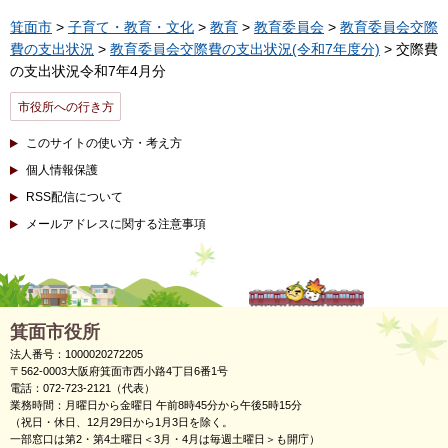
箕面市
>
子育て・教育・文化
>
教育
>
教育委員会
>
教育委員会交際
費の支出状況
>
教育委員会交際費の支出状況(令和7年度分)
> 交際費
の支出状況令和7年4月分
市役所への行き方
このサイトの使い方・考え方
個人情報保護
RSS配信について
メールアドレスに関する注意事項
箕面市役所
法人番号：1000020272205
〒562-0003大阪府箕面市西小路4丁目6番1号
電話：072-723-2121（代表）
業務時間：月曜日から金曜日 午前8時45分から午後5時15分
（祝日・休日、12月29日から1月3日を除く。
一部窓口は第2・第4土曜日＜3月・4月は毎週土曜日＞も開庁）