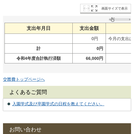
画面サイズで表示
支出年月日
支出金額
0円
今月の支出は
計
0円
令和4年度合計執行済額
66,000円
交際費トップページへ
よくあるご質問
入園学式及び卒園学式の日程を教えてください。
お問い合わせ