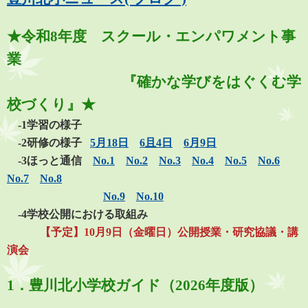
★令和8年度 スクール・エンパワメント事
業
『確かな学びをはぐくむ学
校づくり』★
-1学習の様子
-2研修の様子
5月18日
6且4日
6月9日
-3ほっと通信
No.1
No.2
No.3
No.4
No.5
No.6
No.7
No.8
No.9
No.10
-4学校公開における取組み
【予定】10月9日（金曜日）公開授業・研究協議・講
演会
1．豊川北小学校ガイド（2026年度版）