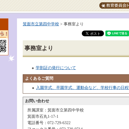
教育委員会トッ
箕面市立第四中学校
> 事務室より
ち
事務室より
学割証の発行について
よくあるご質問
入園学式、卒園学式、運動会など、学校行事の日程
お問い合わせ
所属課室：箕面市立第四中学校
箕面市石丸1-17-1
電話番号：072-729-6322